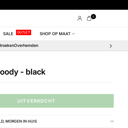
0
OUTLET
SALE
SHOP OP MAAT
Broeken
Overhemden
oody - black
UITVERKOCHT
D, MORGEN IN HUIS