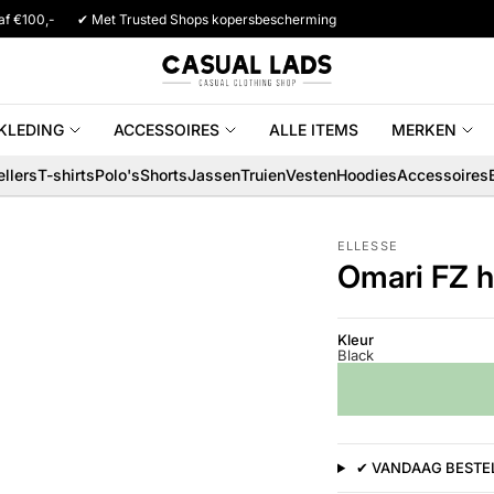
af €100,-
✔ Met Trusted Shops kopersbescherming
KLEDING
ACCESSOIRES
ALLE ITEMS
MERKEN
llers
T-shirts
Polo's
Shorts
Jassen
Truien
Vesten
Hoodies
Accessoires
ELLESSE
Omari FZ h
Kleur
Black
✔ VANDAAG BESTEL