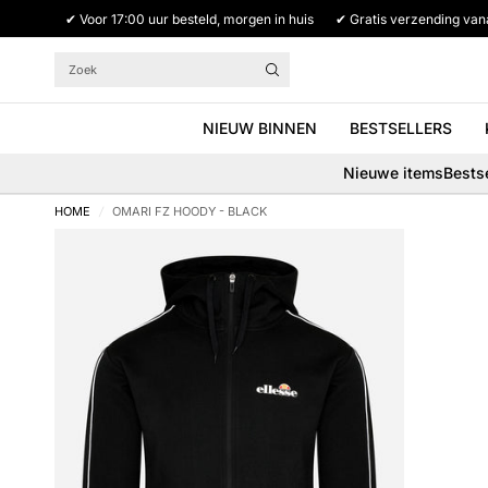
✔ Voor 17:00 uur besteld, morgen in huis
✔ Gratis verzending van
Zoek
NIEUW BINNEN
BESTSELLERS
Nieuwe items
Bestse
HOME
/
OMARI FZ HOODY - BLACK